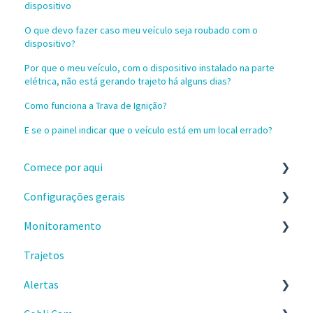
dispositivo
O que devo fazer caso meu veículo seja roubado com o
dispositivo?
Por que o meu veículo, com o dispositivo instalado na parte
elétrica, não está gerando trajeto há alguns dias?
Como funciona a Trava de Ignição?
E se o painel indicar que o veículo está em um local errado?
Comece por aqui
Configurações gerais
Instalação e recebimento dos dispositivos
Monitoramento
Configure a sua conta no painel da Cobli
Configurações
Trajetos
Primeiros passos no painel da Cobli
Celular
Painel Principal
Alertas
Faça os treinamentos sobre o painel Cobli
Gastos
Locais de interesse