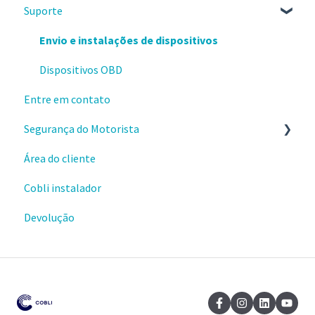
Suporte
Webhooks
Sobre o produto e valores
Materiais e conteúdos gratuitos
Envio e instalações de dispositivos
Cursos da Cobli Ensina
Dispositivos OBD
Entre em contato
Segurança do Motorista
Área do cliente
Alertas
Cobli instalador
Ranking de condução
Devolução