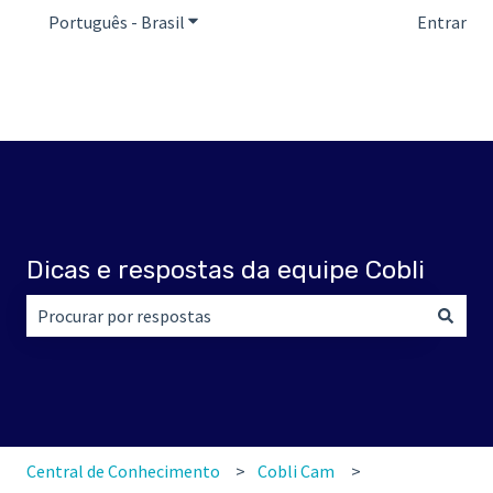
Português - Brasil
Mostrar submenu para traduções
Entrar
Dicas e respostas da equipe Cobli
Não há sugestões porque o campo de pesquisa está em br
Central de Conhecimento
Cobli Cam