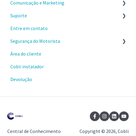
Comunicação e Marketing
Aplicativos
Suporte
Webhooks
Sobre o produto e valores
Entre em contato
Materiais e conteúdos gratuitos
Envio e instalações de dispositivos
Segurança do Motorista
Cursos da Cobli Ensina
Dispositivos OBD
Área do cliente
Alertas
Cobli instalador
Ranking de condução
Devolução
Central de Conhecimento
Copyright © 2026, Cobli