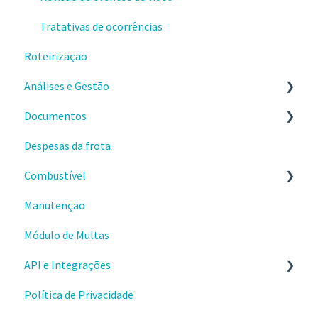
Tratativas de ocorrências
Roteirização
Análises e Gestão
Documentos
Relatórios
Despesas da frota
Eventos de velocidade excedida
Checklists
Combustível
Produtividade
Comprovantes
Manutenção
Motor ocioso
Primeiros passos
Módulo de Multas
Condução Econômica
Usando a gestão de combustível
API e Integrações
Problemas e dúvidas
Política de Privacidade
Integração Cartão Combustível
Comece por aqui