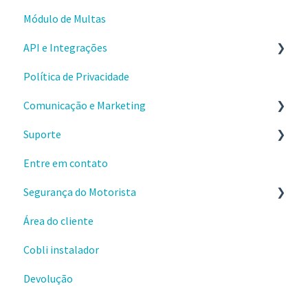
Módulo de Multas
Usando a gestão de combustível
API e Integrações
Problemas e dúvidas
Política de Privacidade
Integração Cartão Combustível
Comece por aqui
Comunicação e Marketing
Aplicativos
Suporte
Webhooks
Sobre o produto e valores
Entre em contato
Materiais e conteúdos gratuitos
Envio e instalações de dispositivos
Segurança do Motorista
Cursos da Cobli Ensina
Dispositivos OBD
Área do cliente
Alertas
Cobli instalador
Ranking de condução
Devolução