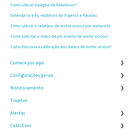
Como utilizar a página de Relatórios?
Entenda os três relatórios de Trajetos e Paradas
Como utilizar o relatório de motor ocioso por motorista
Como solicitar o vídeo de um evento de motor ocioso?
Como funciona a calibração dos dados de motor ocioso?
Comece por aqui
Configurações gerais
Instalação e recebimento dos dispositivos
Monitoramento
Configure a sua conta no painel da Cobli
Configurações
Trajetos
Primeiros passos no painel da Cobli
Celular
Painel Principal
Alertas
Faça os treinamentos sobre o painel Cobli
Gastos
Locais de interesse
Cobli Cam
Informações importantes
Frota
Comece por aqui