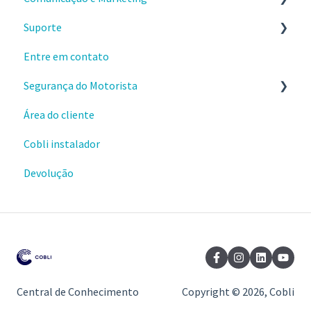
Suporte
Webhooks
Sobre o produto e valores
Entre em contato
Materiais e conteúdos gratuitos
Envio e instalações de dispositivos
Segurança do Motorista
Cursos da Cobli Ensina
Dispositivos OBD
Área do cliente
Alertas
Cobli instalador
Ranking de condução
Devolução
Central de Conhecimento
Copyright © 2026, Cobli