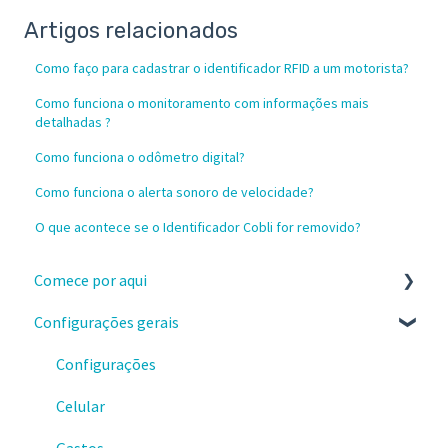
Artigos relacionados
Como faço para cadastrar o identificador RFID a um motorista?
Como funciona o monitoramento com informações mais
detalhadas ?
Como funciona o odômetro digital?
Como funciona o alerta sonoro de velocidade?
O que acontece se o Identificador Cobli for removido?
Comece por aqui
Configurações gerais
Instalação e recebimento dos dispositivos
Configure a sua conta no painel da Cobli
Configurações
Primeiros passos no painel da Cobli
Celular