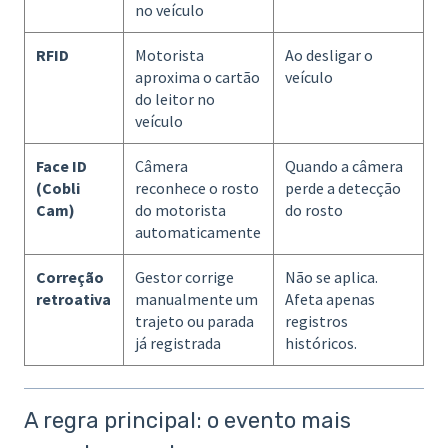
no veículo
RFID
Motorista
Ao desligar o
aproxima o cartão
veículo
do leitor no
veículo
Face ID
Câmera
Quando a câmera
(Cobli
reconhece o rosto
perde a detecção
Cam)
do motorista
do rosto
automaticamente
Correção
Gestor corrige
Não se aplica.
retroativa
manualmente um
Afeta apenas
trajeto ou parada
registros
já registrada
históricos.
A regra principal: o evento mais