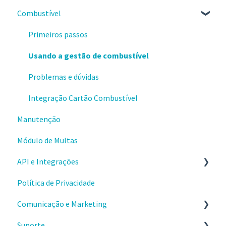
Combustível
Identificação de condutores
Produtividade
Comprovantes
Revisão de eventos de vídeo
Motor ocioso
Primeiros passos
Tratativas de ocorrências
Condução Econômica
Usando a gestão de combustível
Problemas e dúvidas
Integração Cartão Combustível
Manutenção
Módulo de Multas
API e Integrações
Política de Privacidade
Comece por aqui
Comunicação e Marketing
Aplicativos
Suporte
Webhooks
Sobre o produto e valores