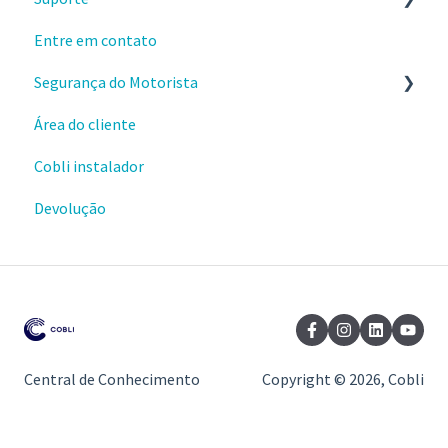
Entre em contato
Materiais e conteúdos gratuitos
Envio e instalações de dispositivos
Segurança do Motorista
Cursos da Cobli Ensina
Dispositivos OBD
Área do cliente
Alertas
Cobli instalador
Ranking de condução
Devolução
Central de Conhecimento
Copyright © 2026, Cobli