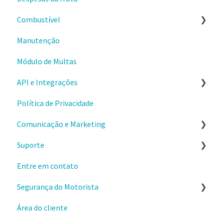
Combustível
Tratativas de ocorrências
Condução Econômica
Manutenção
Primeiros passos
Módulo de Multas
Usando a gestão de combustível
API e Integrações
Problemas e dúvidas
Política de Privacidade
Integração Cartão Combustível
Comece por aqui
Comunicação e Marketing
Aplicativos
Suporte
Webhooks
Sobre o produto e valores
Entre em contato
Materiais e conteúdos gratuitos
Envio e instalações de dispositivos
Segurança do Motorista
Cursos da Cobli Ensina
Dispositivos OBD
Área do cliente
Alertas