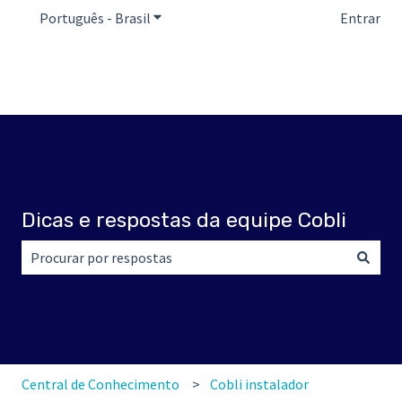
Português - Brasil
Mostrar submenu para traduções
Entrar
Dicas e respostas da equipe Cobli
Não há sugestões porque o campo de pesquisa está em br
Central de Conhecimento
Cobli instalador