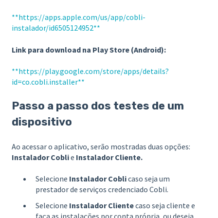
**
https://apps.apple.com/us/app/cobli-
instalador/id6505124952**
Link para download na Play Store (Android):
**
https://play.google.com/store/apps/details?
id=co.cobli.installer**
Passo a passo dos testes de um
dispositivo
Ao acessar o aplicativo, serão mostradas duas opções:
Instalador Cobli
e
Instalador Cliente.
Selecione
Instalador Cobli
caso seja um
prestador de serviços credenciado Cobli.
Selecione
Instalador Cliente
caso seja cliente e
faça as instalações por conta própria, ou deseja