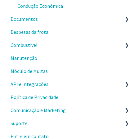
Tratativas de ocorrências
Condução Econômica
Documentos
Despesas da frota
Checklists
Combustível
Comprovantes
Manutenção
Primeiros passos
Módulo de Multas
Usando a gestão de combustível
API e Integrações
Problemas e dúvidas
Política de Privacidade
Integração Cartão Combustível
Comece por aqui
Comunicação e Marketing
Aplicativos
Suporte
Webhooks
Sobre o produto e valores
Entre em contato
Materiais e conteúdos gratuitos
Envio e instalações de dispositivos