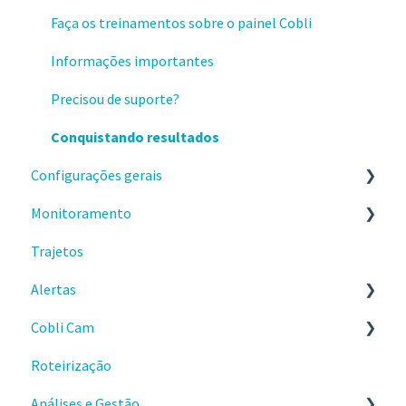
Faça os treinamentos sobre o painel Cobli
Informações importantes
Precisou de suporte?
Conquistando resultados
Configurações gerais
Monitoramento
Configurações
Trajetos
Celular
Painel Principal
Alertas
Gastos
Locais de interesse
Cobli Cam
Frota
Comece por aqui
Roteirização
Entrega de dispositivos
Tipos de alertas e seus detalhes
Funcionamento da câmera
Análises e Gestão
Dispositivos Cobli
Notificações de alertas
Eventos de vídeo