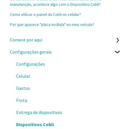
manutenção, acontece algo com o Dispositivo Cobli?
Como utilizar o painel da Cobli no celular?
Por que aparece "placa inválida" no meu veículo?
Comece por aqui
Configurações gerais
Instalação e recebimento dos dispositivos
Configure a sua conta no painel da Cobli
Configurações
Primeiros passos no painel da Cobli
Celular
Faça os treinamentos sobre o painel Cobli
Gastos
Informações importantes
Frota
Precisou de suporte?
Entrega de dispositivos
Conquistando resultados
Dispositivos Cobli