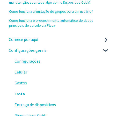
manutenção, acontece algo com o Dispositivo Cobli?
Como funciona a limitação de grupos para um usuário?
Como funciona o preenchimento automático de dados
principais do veículo via Placa
Comece por aqui
Configurações gerais
Instalação e recebimento dos dispositivos
Configure a sua conta no painel da Cobli
Configurações
Primeiros passos no painel da Cobli
Celular
Faça os treinamentos sobre o painel Cobli
Gastos
Informações importantes
Frota
Precisou de suporte?
Entrega de dispositivos
Conquistando resultados
Dispositivos Cobli