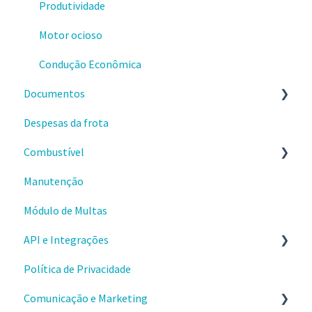
Identificação de condutores
Produtividade
Revisão de eventos de vídeo
Motor ocioso
Tratativas de ocorrências
Condução Econômica
Documentos
Despesas da frota
Checklists
Combustível
Comprovantes
Manutenção
Primeiros passos
Módulo de Multas
Usando a gestão de combustível
API e Integrações
Problemas e dúvidas
Política de Privacidade
Integração Cartão Combustível
Comece por aqui
Comunicação e Marketing
Aplicativos