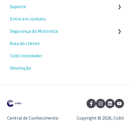
Suporte
Webhooks
Sobre o produto e valores
Entre em contato
Materiais e conteúdos gratuitos
Envio e instalações de dispositivos
Segurança do Motorista
Cursos da Cobli Ensina
Dispositivos OBD
Área do cliente
Alertas
Cobli instalador
Ranking de condução
Devolução
Central de Conhecimento
Copyright © 2026, Cobli