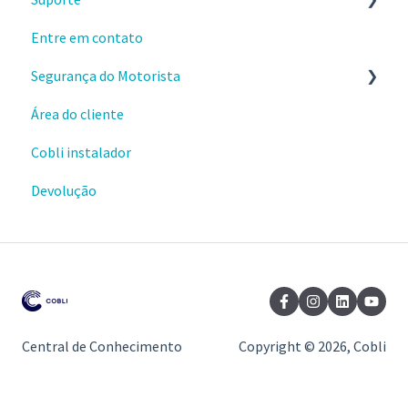
Entre em contato
Materiais e conteúdos gratuitos
Envio e instalações de dispositivos
Segurança do Motorista
Cursos da Cobli Ensina
Dispositivos OBD
Área do cliente
Alertas
Cobli instalador
Ranking de condução
Devolução
Central de Conhecimento
Copyright © 2026, Cobli