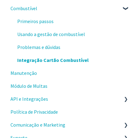
Combustível
Identificação de condutores
Produtividade
Comprovantes
Revisão de eventos de vídeo
Motor ocioso
Primeiros passos
Tratativas de ocorrências
Condução Econômica
Usando a gestão de combustível
Problemas e dúvidas
Integração Cartão Combustível
Manutenção
Módulo de Multas
API e Integrações
Política de Privacidade
Comece por aqui
Comunicação e Marketing
Aplicativos
Suporte
Webhooks
Sobre o produto e valores