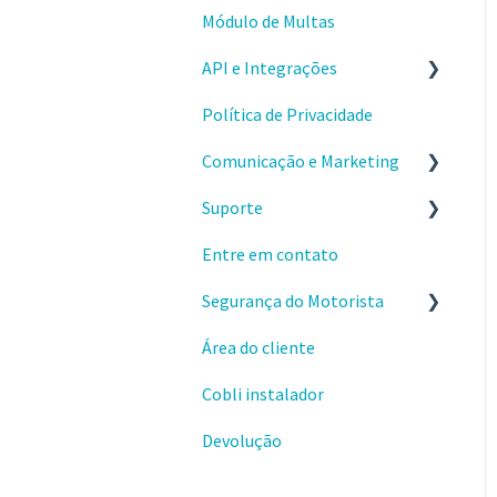
Módulo de Multas
Usando a gestão de
Condução Econômica
combustível
API e Integrações
Problemas e dúvidas
Política de Privacidade
Comece por aqui
Integração Cartão
Comunicação e Marketing
Aplicativos
Combustível
Suporte
Webhooks
Sobre o produto e valores
Entre em contato
Materiais e conteúdos
Envio e instalações de
gratuitos
dispositivos
Segurança do Motorista
Cursos da Cobli Ensina
Dispositivos OBD
Área do cliente
Alertas
Cobli instalador
Ranking de condução
Devolução