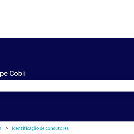
pe Cobli
pesquisa está em branco.
m
Identificação de condutores