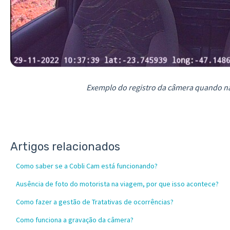
Exemplo do registro da câmera quando n
Artigos relacionados
Como saber se a Cobli Cam está funcionando?
Ausência de foto do motorista na viagem, por que isso acontece?
Como fazer a gestão de Tratativas de ocorrências?
Como funciona a gravação da câmera?