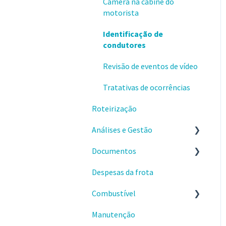
Câmera na cabine do
Conquistando resultados
motorista
Identificação de
condutores
Revisão de eventos de vídeo
Tratativas de ocorrências
Roteirização
Análises e Gestão
Documentos
Relatórios
Despesas da frota
Eventos de velocidade
Checklists
excedida
Combustível
Comprovantes
Produtividade
Manutenção
Primeiros passos
Motor ocioso