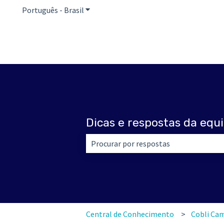
Português - Brasil
Mostrar submenu para traduções
Dicas e respostas da equi
Não há sugestões porque o campo de 
Central de Conhecimento
Cobli Ca