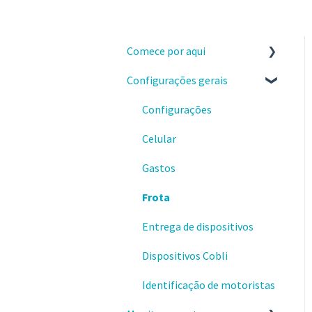
Comece por aqui
Configurações gerais
Instalação e recebimento
dos dispositivos
Configurações
Configure a sua conta no
Celular
painel da Cobli
Gastos
Primeiros passos no painel
da Cobli
Frota
Faça os treinamentos sobre
Entrega de dispositivos
o painel Cobli
Dispositivos Cobli
Informações importantes
Identificação de motoristas
Precisou de suporte?