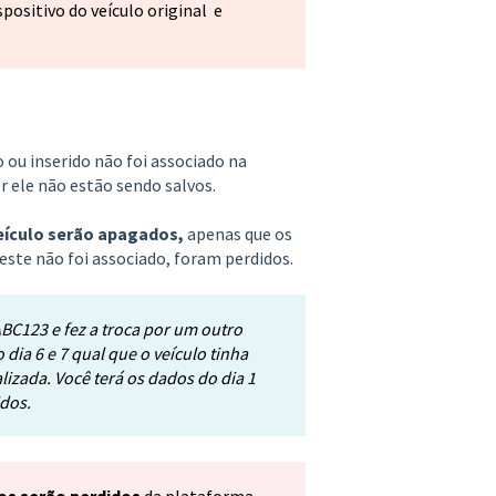
spositivo do veículo original e
o ou inserido não foi associado na
 ele não estão sendo salvos.
veículo serão apagados,
apenas que os
 este não foi associado, foram perdidos.
ABC123 e fez a troca por um outro
 dia 6 e 7 qual que o veículo tinha
alizada. Você terá os dados do dia 1
idos.
os serão perdidos
da plataforma.