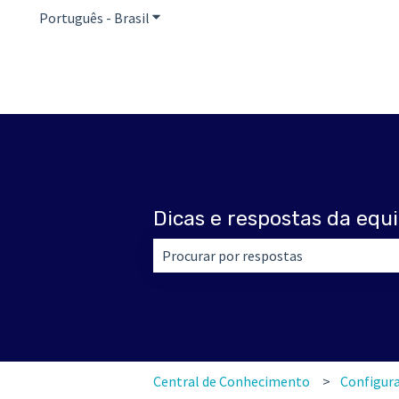
Português - Brasil
Mostrar submenu para traduções
Dicas e respostas da equi
Não há sugestões porque o campo de 
Central de Conhecimento
Configura