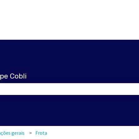
pe Cobli
pesquisa está em branco.
ções gerais
Frota