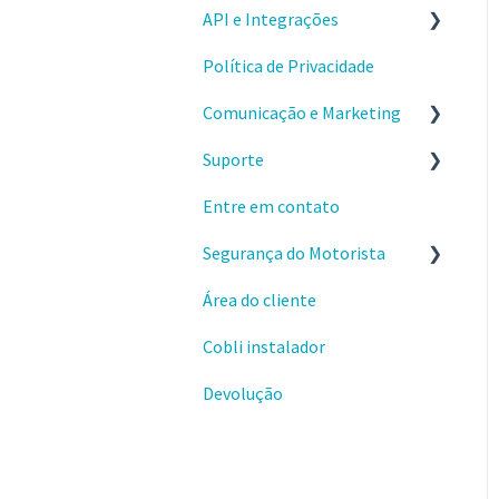
API e Integrações
Problemas e dúvidas
Política de Privacidade
Comece por aqui
Integração Cartão
Comunicação e Marketing
Aplicativos
Combustível
Suporte
Webhooks
Sobre o produto e valores
Entre em contato
Materiais e conteúdos
Envio e instalações de
gratuitos
dispositivos
Segurança do Motorista
Cursos da Cobli Ensina
Dispositivos OBD
Área do cliente
Alertas
Cobli instalador
Ranking de condução
Devolução