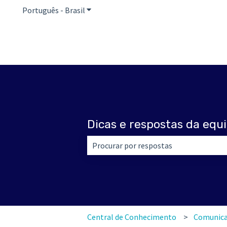
Português - Brasil
Mostrar submenu para traduções
Dicas e respostas da equi
Não há sugestões porque o campo de 
Central de Conhecimento
Comunica