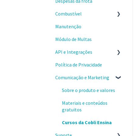
Despesas da frota
Câmera na cabine do
Eventos de velocidade
Checklists
Conquistando resultados
motorista
excedida
Combustível
Comprovantes
Identificação de condutores
Produtividade
Manutenção
Primeiros passos
Revisão de eventos de vídeo
Motor ocioso
Módulo de Multas
Usando a gestão de
Tratativas de ocorrências
Condução Econômica
combustível
API e Integrações
Problemas e dúvidas
Política de Privacidade
Comece por aqui
Integração Cartão
Comunicação e Marketing
Aplicativos
Combustível
Webhooks
Sobre o produto e valores
Materiais e conteúdos
gratuitos
Cursos da Cobli Ensina
Suporte