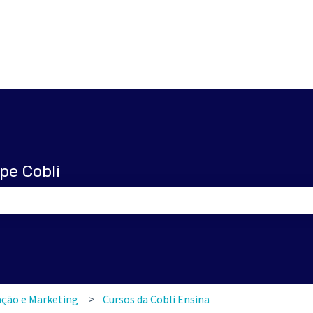
pe Cobli
pesquisa está em branco.
ção e Marketing
Cursos da Cobli Ensina