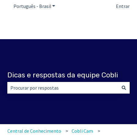
Português - Brasil
Mostrar submenu para traduções
Entrar
Dicas e respostas da equipe Cobli
Não há sugestões porque o campo de pesquisa está em br
Central de Conhecimento
Cobli Cam