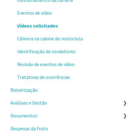
Conquistando resultados
Dispositivos Cobli
Notificações de alertas
Eventos de vídeo
Identificação de motoristas
Vídeos solicitados
Câmera na cabine do motorista
Identificação de condutores
Revisão de eventos de vídeo
Tratativas de ocorrências
Roteirização
Análises e Gestão
Documentos
Relatórios
Despesas da frota
Eventos de velocidade excedida
Checklists