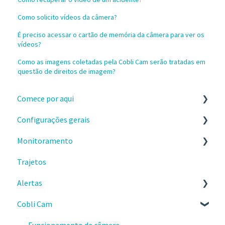
Como solicito vídeos da câmera?
É preciso acessar o cartão de memória da câmera para ver os
vídeos?
Como as imagens coletadas pela Cobli Cam serão tratadas em
questão de direitos de imagem?
Comece por aqui
Configurações gerais
Instalação e recebimento dos dispositivos
Monitoramento
Configure a sua conta no painel da Cobli
Configurações
Trajetos
Primeiros passos no painel da Cobli
Celular
Painel Principal
Alertas
Faça os treinamentos sobre o painel Cobli
Gastos
Locais de interesse
Cobli Cam
Informações importantes
Frota
Comece por aqui
Precisou de suporte?
Entrega de dispositivos
Tipos de alertas e seus detalhes
Funcionamento da câmera