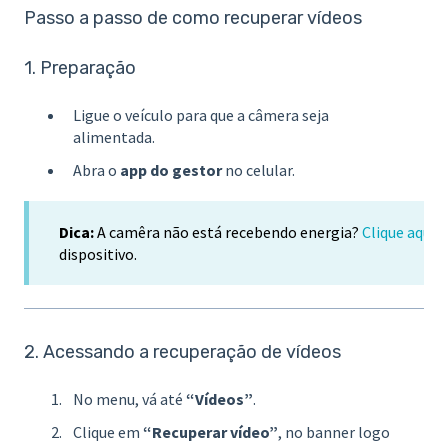
Passo a passo de como recuperar vídeos
1. Preparação
Ligue o veículo para que a câmera seja
alimentada.
Abra o
app do gestor
no celular.
Dica:
A camêra não está recebendo energia?
Clique aqui
e
dispositivo.
2. Acessando a recuperação de vídeos
No menu, vá até
“Vídeos”
.
Clique em
“Recuperar vídeo”
, no banner logo