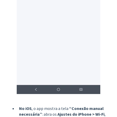
No iOS
, o app mostra a tela
“Conexão manual
necessária”
: abra os
Ajustes do iPhone > Wi-Fi
,