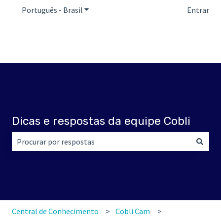
Português - Brasil
Mostrar submenu para traduções
Entrar
Dicas e respostas da equipe Cobli
Não há sugestões porque o campo de pesquisa está em br
Central de Conhecimento
Cobli Cam