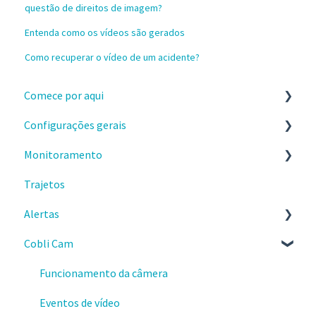
questão de direitos de imagem?
Entenda como os vídeos são gerados
Como recuperar o vídeo de um acidente?
Comece por aqui
Configurações gerais
Instalação e recebimento dos dispositivos
Monitoramento
Configure a sua conta no painel da Cobli
Configurações
Trajetos
Primeiros passos no painel da Cobli
Celular
Painel Principal
Alertas
Faça os treinamentos sobre o painel Cobli
Gastos
Locais de interesse
Cobli Cam
Informações importantes
Frota
Comece por aqui
Precisou de suporte?
Entrega de dispositivos
Tipos de alertas e seus detalhes
Funcionamento da câmera
Conquistando resultados
Dispositivos Cobli
Notificações de alertas
Eventos de vídeo