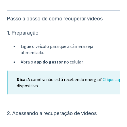
Passo a passo de como recuperar vídeos
1. Preparação
Ligue o veículo para que a câmera seja
alimentada.
Abra o
app do gestor
no celular.
Dica:
A camêra não está recebendo energia?
Clique aqui
e
dispositivo.
2. Acessando a recuperação de vídeos