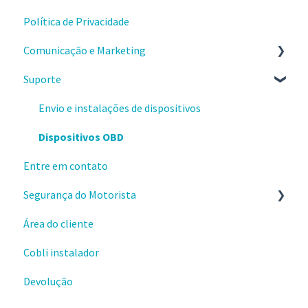
Política de Privacidade
Integração Cartão Combustível
Comece por aqui
Comunicação e Marketing
Aplicativos
Suporte
Webhooks
Sobre o produto e valores
Materiais e conteúdos gratuitos
Envio e instalações de dispositivos
Cursos da Cobli Ensina
Dispositivos OBD
Entre em contato
Segurança do Motorista
Área do cliente
Alertas
Cobli instalador
Ranking de condução
Devolução