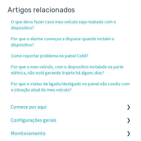
Artigos relacionados
O que devo fazer caso meu veículo seja roubado com o
dispositivo?
Por que o alarme começou a disparar quando instalei o
dispositivo?
Como reportar problema no painel Cobli?
Por que o meu veículo, com o dispositivo instalado na parte
elétrica, não está gerando trajeto há alguns dias?
Por que o status de ligado/desligado no painel não condiz com
a situação atual do meu veículo?
Comece por aqui
Configurações gerais
Instalação e recebimento dos dispositivos
Monitoramento
Configure a sua conta no painel da Cobli
Configurações