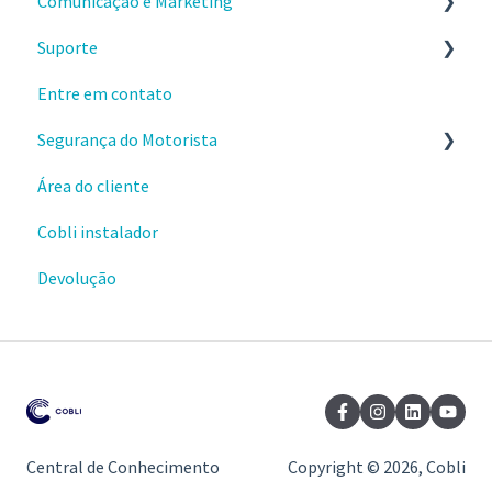
Comunicação e Marketing
Aplicativos
Suporte
Webhooks
Sobre o produto e valores
Entre em contato
Materiais e conteúdos gratuitos
Envio e instalações de dispositivos
Segurança do Motorista
Cursos da Cobli Ensina
Dispositivos OBD
Área do cliente
Alertas
Cobli instalador
Ranking de condução
Devolução
Central de Conhecimento
Copyright © 2026, Cobli